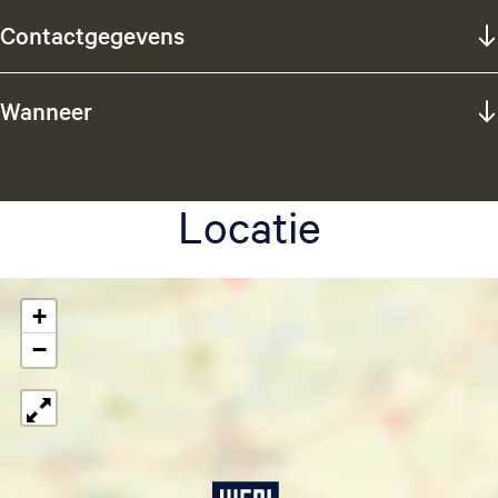
Contactgegevens
Wanneer
Locatie
+
−
T