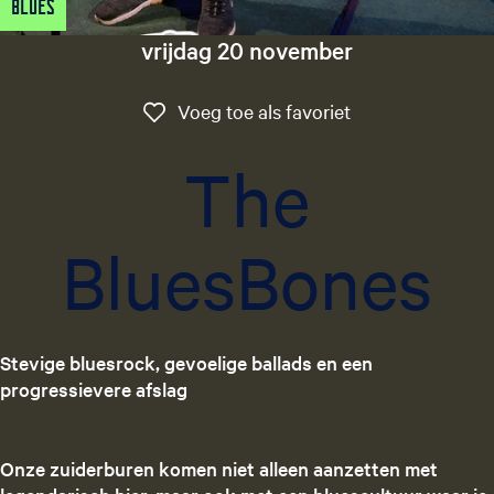
Blues
g
e
vrijdag 20 november
t
a
Voeg toe als favo
Voeg toe als favoriet
a
l
The
:
N
e
BluesBones
d
e
r
l
a
Stevige bluesrock, gevoelige ballads en een
n
progressievere afslag
d
s
Onze zuiderburen komen niet alleen aanzetten met