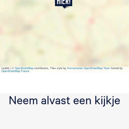
h
e
B
l
u
e
s
B
o
n
e
s
Leaflet
|
©
OpenStreetMap
contributors, Tiles style by
Humanitarian OpenStreetMap Team
hosted by
OpenStreetMap France
Neem alvast een kijkje