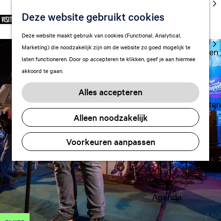
cultuur
Deze website gebruikt cookies
S
F
Z
NL
Met kids
e
G
a
o
M
Deze website maakt gebruik van cookies (Functional, Analytical,
l
Uitgaan in
a
v
e
e
Marketing) die noodzakelijk zijn om de website zo goed mogelijk te
e
Leeuwarden
n
o
k
n
laten functioneren. Door op accepteren te klikken, geef je aan hiermee
c
a
r
e
u
akkoord te gaan.
t
a
Plan je bezoek
i
n
e
r
Vervoer
e
Alles accepteren
e
d
t
Overnachten
r
e
e
Alleen noodzakelijk
Visitor
t
h
n
Center
a
o
Voorkeuren aanpassen
Citymap
a
m
l
FAQ
e
H
p
u
a
Blogs
i
g
Agenda
d
e
i