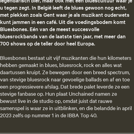
legendarisch bier, maar ook met een bluescultuur waar je
u tegen zegt. In België leeft de blues gewoon nog echt,
met plekken zoals Gent waar je als muzikant ouderwets
kunt jammen in een café. Uit die voedingsbodem komt
Bluesbones. Eén van de meest succesvolle
bluesrockbands van de laatste tien jaar, met meer dan
700 shows op de teller door heel Europa.
Bluesbones bestaat uit vijf muzikanten die hun kilometers
hebben gemaakt in blues, bluesrock, rock en alles wat
daartussen kruipt. Ze bewegen door een breed spectrum,
van stevige bluesrock naar gevoelige ballads en af en toe
een progressievere afslag. Dat brede palet leverde ze een
stevige fanbase op. Hun plaat Unchained namen ze
bewust live in de studio op, omdat juist dat rauwe
samenspel is waar ze in uitblinken, en die belandde in april
2023 zelfs op nummer 1 in de IBBA Top 40.