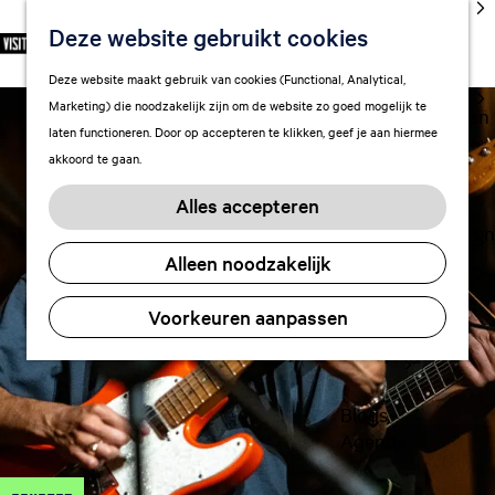
cultuur
Deze website gebruikt cookies
S
F
Z
NL
Met kids
e
G
a
o
M
Deze website maakt gebruik van cookies (Functional, Analytical,
l
Uitgaan in
a
v
e
e
Marketing) die noodzakelijk zijn om de website zo goed mogelijk te
e
Leeuwarden
n
o
k
n
laten functioneren. Door op accepteren te klikken, geef je aan hiermee
c
a
r
e
u
akkoord te gaan.
t
a
Plan je bezoek
i
n
e
r
Vervoer
e
Alles accepteren
e
d
t
Overnachten
r
e
e
Alleen noodzakelijk
Visitor
t
h
n
Center
a
o
Voorkeuren aanpassen
Citymap
a
m
l
FAQ
e
H
p
u
a
Blogs
i
g
Agenda
d
e
i