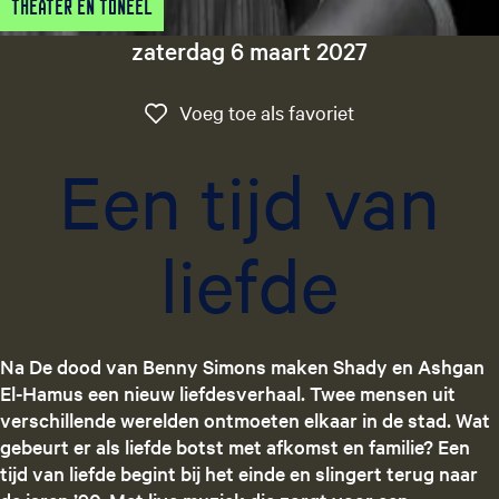
Theater en Toneel
g
e
zaterdag 6 maart 2027
t
a
Voeg toe als favo
Voeg toe als favoriet
a
l
Een tijd van
:
N
e
liefde
d
e
r
l
a
Na De dood van Benny Simons maken Shady en Ashgan
n
El-Hamus een nieuw liefdesverhaal. Twee mensen uit
d
verschillende werelden ontmoeten elkaar in de stad. Wat
s
gebeurt er als liefde botst met afkomst en familie? Een
tijd van liefde begint bij het einde en slingert terug naar