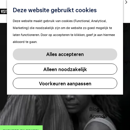
cultuur
Deze website gebruikt cookies
S
F
Z
NL
Met kids
e
G
a
o
M
Deze website maakt gebruik van cookies (Functional, Analytical,
l
Uitgaan in
a
v
e
e
Marketing) die noodzakelijk zijn om de website zo goed mogelijk te
e
Leeuwarden
n
o
k
n
laten functioneren. Door op accepteren te klikken, geef je aan hiermee
c
a
r
e
u
akkoord te gaan.
t
a
Plan je bezoek
i
n
e
r
Vervoer
e
Alles accepteren
e
d
t
Overnachten
r
e
e
Alleen noodzakelijk
Visitor
t
h
n
Center
a
o
Voorkeuren aanpassen
Citymap
a
m
l
FAQ
e
H
p
u
a
Blogs
i
g
Agenda
d
e
i