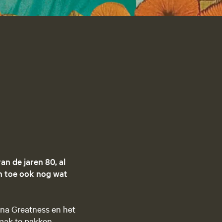
g
e
t
a
riet
a
l
:
N
e
d
e
r
l
an de jaren 80, al
a
en toe ook nog wat
n
d
s
hina Greatness en het
aak te pakken