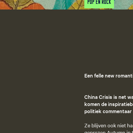
Pop en Rock
Een felle new romant
China Crisis is net w
komen de inspiratieb
politiek commentaar 
Ze blijven ook niet h
geprezen Autumn in t