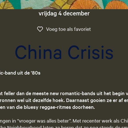
vrijdag 4 december
Voeg toe als favo
Voeg toe als favoriet
China Crisis
ic-band uit de ’80s
at feller dan de meeste new romantic-bands uit het begin v
ronnen wel uit dezelfde hoek. Daarnaast gooien ze er af 
en van die bluesy reggae-ritmes doorheen.
angen in “vroeger was alles beter”. Met recenter werk als C
he Neighbourhood laten ze horen dat ze nog steeds de sm