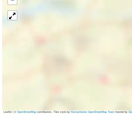
Leaflet
|
©
OpenStreetMap
contributors, Tiles style by
Humanitarian OpenStreetMap Team
hosted by
Op