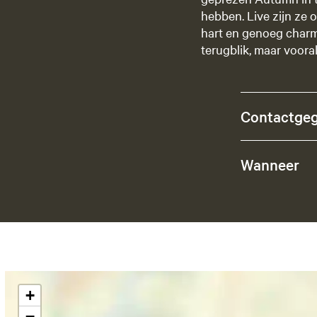
hebben. Live zijn ze 
hart en genoeg charme
terugblik, maar voora
Contactge
Wanneer
+
−