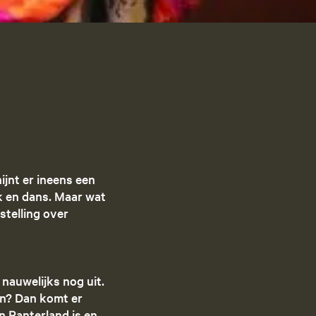
g
e
t
a
riet
a
l
:
N
e
d
ijnt er ineens een
e
k en dans. Maar wat
r
stelling over
l
a
n
d
nauwelijks nog uit.
s
en? Dan komt er
n Panterland is en