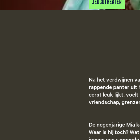
Jeugdtheater
Na het verdwijnen va
rappende panter uit 
eerst leuk lijkt, voe
vriendschap, grenze
De negenjarige Mia k
Waar is hij toch? Wa
ineens een rappende P