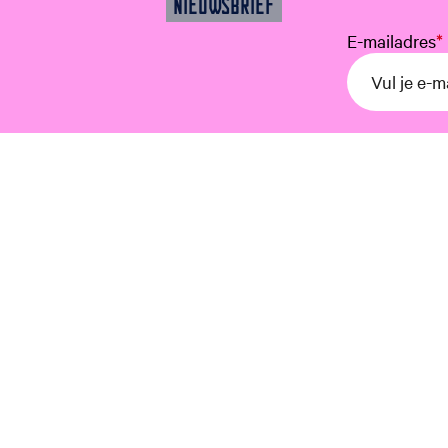
NIEUWSBRIEF
E-mailadres
*
Ontdek de stad
Water
Historie
Cultuur
Blogs
Plan je bezoek
OV & Parkeren