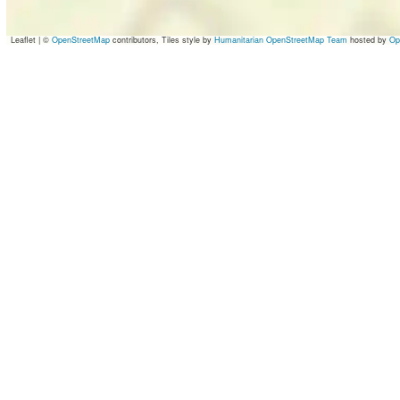
Leaflet
|
©
OpenStreetMap
contributors, Tiles style by
Humanitarian OpenStreetMap Team
hosted by
Op