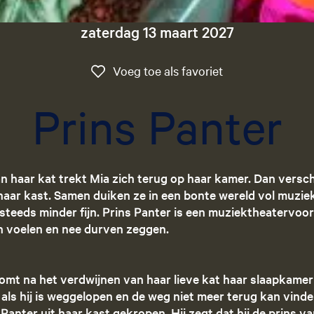
zaterdag 13 maart 2027
Voeg toe als favo
Voeg toe als favoriet
Prins Panter
n haar kat trekt Mia zich terug op haar kamer. Dan versch
haar kast. Samen duiken ze in een bonte wereld vol muzie
lt steeds minder fijn. Prins Panter is een muziektheatervoor
n voelen en nee durven zeggen.
omt na het verdwijnen van haar lieve kat haar slaapkamer 
t als hij is weggelopen en de weg niet meer terug kan vind
anter uit haar kast gekropen. Hij zegt dat hij de prins va