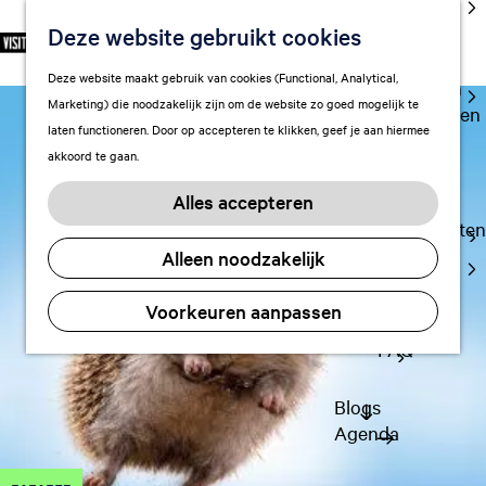
cultuur
Deze website gebruikt cookies
S
F
Z
NL
Met kids
e
G
a
o
M
Deze website maakt gebruik van cookies (Functional, Analytical,
l
Uitgaan in
a
v
e
e
Marketing) die noodzakelijk zijn om de website zo goed mogelijk te
e
Leeuwarden
n
o
k
n
laten functioneren. Door op accepteren te klikken, geef je aan hiermee
c
a
r
e
u
akkoord te gaan.
t
a
Plan je bezoek
i
n
e
r
Vervoer
e
Alles accepteren
e
d
t
Overnachten
r
e
e
Alleen noodzakelijk
Visitor
t
h
n
Center
a
o
Voorkeuren aanpassen
Citymap
a
m
l
FAQ
e
H
p
u
a
Blogs
i
g
Agenda
d
e
i