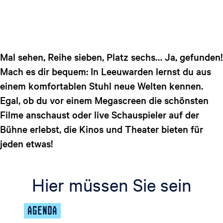
t
g
u
e
e
l
l
Mal sehen, Reihe sieben, Platz sechs… Ja, gefunden!
e
Mach es dir bequem: In Leeuwarden lernst du aus
S
einem komfortablen Stuhl neue Welten kennen.
p
Egal, ob du vor einem Megascreen die schönsten
r
Filme anschaust oder live Schauspieler auf der
a
c
Bühne erlebst, die Kinos und Theater bieten für
h
jeden etwas!
e
:
D
Hier müssen Sie sein
e
u
AGENDA
t
s