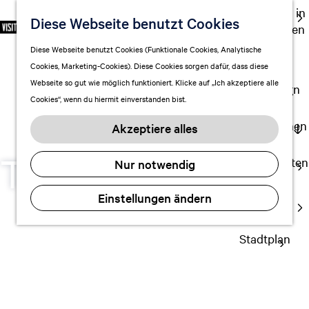
Ausgehen in
Diese Webseite benutzt Cookies
S
F
S
DE
Leeuwarden
p
G
a
u
M
Touren
Diese Webseite benutzt Cookies (Funktionale Cookies, Analytische
r
e
v
c
e
Cookies, Marketing-Cookies). Diese Cookies sorgen dafür, dass diese
Einkaufen
a
h
o
h
n
Webseite so gut wie möglich funktioniert. Klicke auf „Ich akzeptiere alle
c
mit Kindern
e
r
e
ü
Cookies“, wenn du hiermit einverstanden bist.
h
n
i
n
e
S
Aufenthalt planen
t
Akzeptiere alles
a
i
FAQ
e
u
e
Theater & Film
n
Übernachten
Nur notwendig
s
z
Verkehr
w
u
Wow!
Einstellungen ändern
Visitor
ä
r
Center
h
H
l
Stadtplan
o
e
m
n
e
A
p
k
a