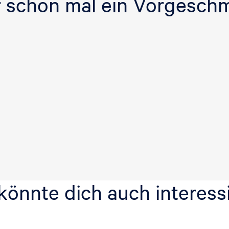
r schon mal ein Vorgesch
k
könnte dich auch interess