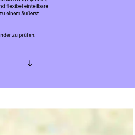
 flexibel einteilbare
c
 zu einem äußerst
h
ender zu prüfen.