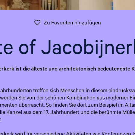
Zu Favoriten 
Zu Favoriten hinzufügen
te of Jacobijner
erkerk ist die älteste und architektonisch bedeutendste 
 Jahrhunderten treffen sich Menschen in diesem eindrucks
 werden Sie von der schönen Kombination aus moderner Ei
menten überrascht. So finden Sie dort zum Beispiel im Alta
 die Kanzel aus dem 17. Jahrhundert und die berühmte Müll
r.
erkerk wird für verschiedene Aktivitäten wie Konferenzen,