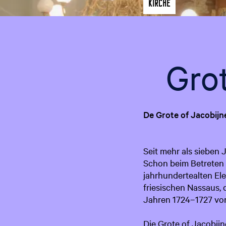
a
Kirche
g
e
Gro
De Grote of Jacobijn
Seit mehr als sieben
Schon beim Betreten
jahrhundertealten Ele
friesischen Nassaus,
Jahren 1724–1727 vo
Die Grote of Jacobijn