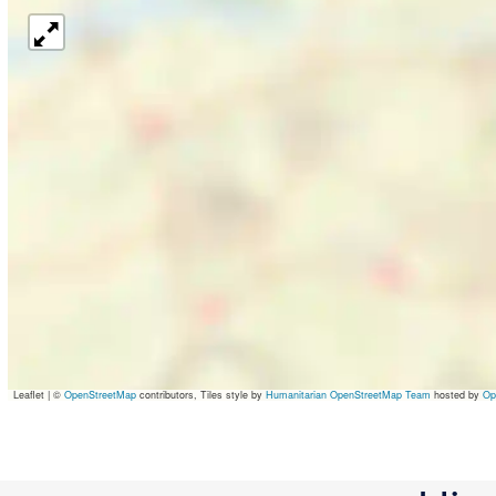
Leaflet
|
©
OpenStreetMap
contributors, Tiles style by
Humanitarian OpenStreetMap Team
hosted by
Op