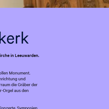
t
u
e
hinzufügen
l
l
kerk
e
S
p
r
Kirche in Leeuwarden.
a
c
h
vollen Monument.
e
nrichtung und
:
rraum die Gräber der
D
er-Orgel aus den
e
u
t
 Konzerte, Symposien,
s