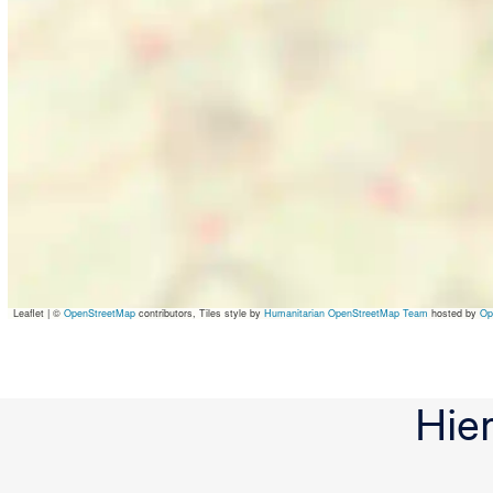
Leaflet
|
©
OpenStreetMap
contributors, Tiles style by
Humanitarian OpenStreetMap Team
hosted by
Op
Hie