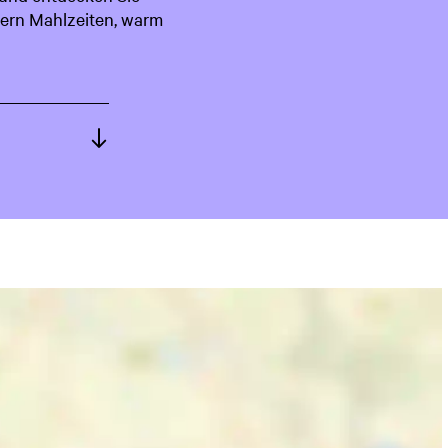
efern Mahlzeiten, warm
c
h