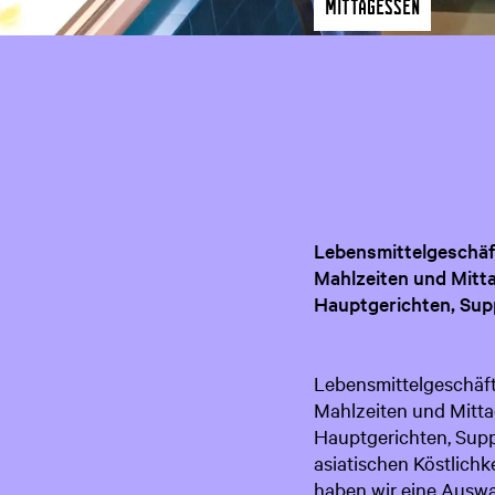
a
Mittagessen
g
e
Lebensmittelgeschäft
Mahlzeiten und Mitt
Hauptgerichten, Supp
Lebensmittelgeschäft
Mahlzeiten und Mitta
Hauptgerichten, Suppe
asiatischen Köstlich
haben wir eine Ausw