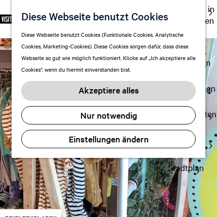
Ausgehen in
Diese Webseite benutzt Cookies
S
F
S
DE
Leeuwarden
p
G
a
u
M
Touren
Diese Webseite benutzt Cookies (Funktionale Cookies, Analytische
r
e
v
c
e
Cookies, Marketing-Cookies). Diese Cookies sorgen dafür, dass diese
Einkaufen
a
h
o
h
n
Webseite so gut wie möglich funktioniert. Klicke auf „Ich akzeptiere alle
c
mit Kindern
e
r
e
ü
Cookies“, wenn du hiermit einverstanden bist.
h
n
i
n
e
S
Aufenthalt planen
t
Akzeptiere alles
a
i
FAQ
e
u
e
n
Übernachten
Nur notwendig
s
z
Verkehr
w
u
Einstellungen ändern
Visitor
ä
r
Center
h
H
l
Stadtplan
o
e
m
n
e
A
p
k
a