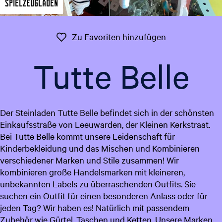
Spielzeugladen
t
g
u
e
e
Zu Favoriten 
Zu Favoriten hinzufügen
l
l
Tutte Belle
e
S
p
r
Der Steinladen Tutte Belle befindet sich in der schönsten
a
Einkaufsstraße von Leeuwarden, der Kleinen Kerkstraat.
c
Bei Tutte Belle kommt unsere Leidenschaft für
h
Kinderbekleidung und das Mischen und Kombinieren
e
verschiedener Marken und Stile zusammen! Wir
:
kombinieren große Handelsmarken mit kleineren,
D
unbekannten Labels zu überraschenden Outfits. Sie
e
suchen ein Outfit für einen besonderen Anlass oder für
u
jeden Tag? Wir haben es! Natürlich mit passendem
t
Zubehör wie Gürtel, Taschen und Ketten. Unsere Marken
s