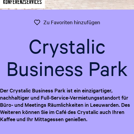
Konferenzservices
t
g
u
e
e
Zu Favoriten 
Zu Favoriten hinzufügen
l
l
Crystalic
e
S
p
Business Park
r
a
c
h
Der Crystalic Business Park ist ein einzigartiger,
e
nachhaltiger und Full-Service-Vermietungsstandort für
:
Büro- und Meetings Räumlichkeiten in Leeuwarden. Des
D
Weiteren können Sie im Café des Crystalic auch Ihren
e
Kaffee und Ihr Mittagessen genießen.
u
t
s