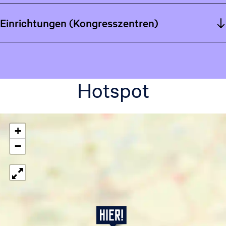
Einrichtungen (Kongresszentren)
Hotspot
+
−
C
r