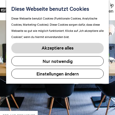
Ausgehen in
Diese Webseite benutzt Cookies
S
F
S
DE
Leeuwarden
p
G
a
u
M
Touren
Diese Webseite benutzt Cookies (Funktionale Cookies, Analytische
r
e
v
c
e
Cookies, Marketing-Cookies). Diese Cookies sorgen dafür, dass diese
Einkaufen
a
h
o
h
n
Webseite so gut wie möglich funktioniert. Klicke auf „Ich akzeptiere alle
c
mit Kindern
e
r
e
ü
Cookies“, wenn du hiermit einverstanden bist.
h
n
i
n
e
S
Aufenthalt planen
t
Akzeptiere alles
a
i
FAQ
e
u
e
n
Übernachten
Nur notwendig
s
z
Verkehr
w
u
Einstellungen ändern
Visitor
ä
r
Center
h
H
l
Stadtplan
o
e
m
n
e
A
p
k
a