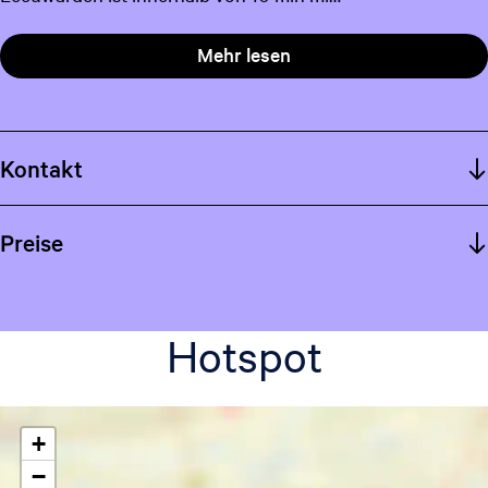
c
h
Mehr lesen
Kontakt
Preise
Hotspot
+
−