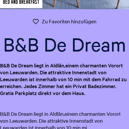
Bed and Breakfast
t
g
u
e
e
Zu Favoriten 
Zu Favoriten hinzufügen
l
l
B&B De Dream
e
S
p
r
B&B De Dream liegt in Aldlân,einem charmanten Vorort
a
von Leeuwarden. Die attraktive Innenstadt von
c
Leeuwarden ist innerhalb von 10 min mit dem Fahrrad zu
h
erreichen. Jedes Zimmer hat ein Privat Badezimmer.
e
Gratis Parkplatz direkt vor dem Haus.
:
D
e
B&B De Dream liegt in Aldlân,einem charmanten Vorort
u
von Leeuwarden. Die attraktive Innenstadt von
t
Leeuwarden ist innerhalb von 10 min mi…
s