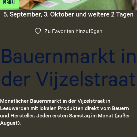
Markt
t
g
u
5. September, 3. Oktober und weitere 2 Tagen
e
e
l
Zu Favoriten 
Zu Favoriten hinzufügen
l
e
Bauernmarkt in
S
p
r
der Vijzelstraat
a
c
h
e
:
Monatlicher Bauernmarkt in der Vijzelstraat in
D
Leeuwarden mit lokalen Produkten direkt vom Bauern
e
und Hersteller. Jeden ersten Samstag im Monat (außer
u
August).
t
s