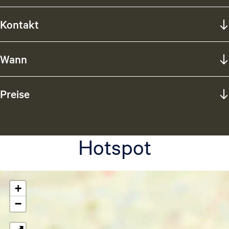
c
Kontakt
h
Wann
Preise
Hotspot
+
−