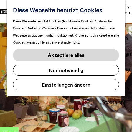
Ausgehen in
Diese Webseite benutzt Cookies
S
F
S
DE
Leeuwarden
p
G
a
u
M
Touren
Diese Webseite benutzt Cookies (Funktionale Cookies, Analytische
r
e
v
c
e
Cookies, Marketing-Cookies). Diese Cookies sorgen dafür, dass diese
Einkaufen
a
h
o
h
n
Webseite so gut wie möglich funktioniert. Klicke auf „Ich akzeptiere alle
c
mit Kindern
e
r
e
ü
Cookies“, wenn du hiermit einverstanden bist.
h
n
i
n
e
S
Aufenthalt planen
t
Akzeptiere alles
a
i
FAQ
e
u
e
n
Übernachten
Nur notwendig
s
z
Verkehr
w
u
Einstellungen ändern
Visitor
ä
r
Center
h
H
l
Stadtplan
o
e
m
n
e
A
p
k
a