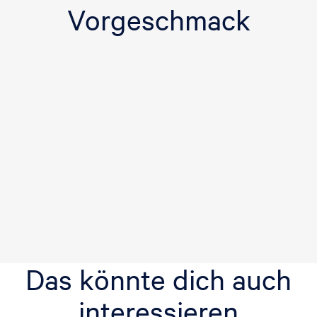
l
Vorgeschmack
s
t
r
a
a
t
Das könnte dich auch
interessieren